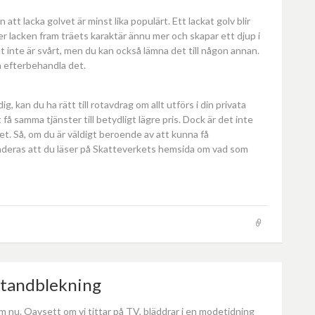
n att lacka golvet är minst lika populärt. Ett lackat golv blir
fter lacken fram träets karaktär ännu mer och skapar ett djup i
det inte är svårt, men du kan också lämna det till någon annan.
n efterbehandla det.
g, kan du ha rätt till rotavdrag om allt utförs i din privata
å samma tjänster till betydligt lägre pris. Dock är det inte
get. Så, om du är väldigt beroende av att kunna få
enderas att du läser på Skatteverkets hemsida om vad som
n tandblekning
som nu. Oavsett om vi tittar på TV, bläddrar i en modetidning