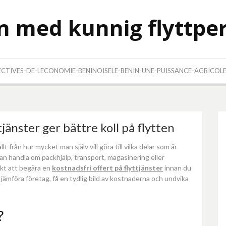
en med kunnig flyttpe
TIVES-DE-LECONOMIE-BENINOISELE-BENIN-UNE-PUISSANCE-AGRICOL
jänster ger bättre koll på flytten
t från hur mycket man själv vill göra till vilka delar som är
 kan handla om packhjälp, transport, magasinering eller
okt att begära en
kostnadsfri offert på flyttjänster
innan du
jämföra företag, få en tydlig bild av kostnaderna och undvika
?