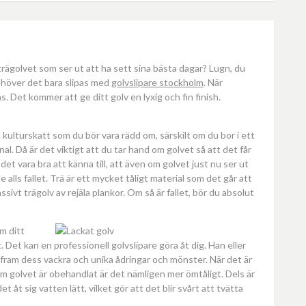
trägolvet som ser ut att ha sett sina bästa dagar? Lugn, du
ehöver det bara slipas med
golvslipare stockholm
. När
as. Det kommer att ge ditt golv en lyxig och fin finish.
n kulturskatt som du bör vara rädd om, särskilt om du bor i ett
nal. Då är det viktigt att du tar hand om golvet så att det får
det vara bra att känna till, att även om golvet just nu ser ut
e alls fallet. Trä är ett mycket tåligt material som det går att
ivt trägolv av rejäla plankor. Om så är fallet, bör du absolut
m ditt
 Det kan en professionell golvslipare göra åt dig. Han eller
ta fram dess vackra och unika ådringar och mönster. När det är
Om golvet är obehandlat är det nämligen mer ömtåligt. Dels är
t åt sig vatten lätt, vilket gör att det blir svårt att tvätta