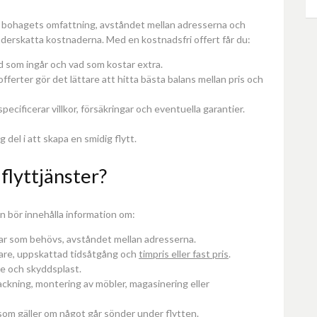
 på bohagets omfattning, avståndet mellan adresserna och
 underskatta kostnaderna. Med en kostnadsfri offert får du:
d som ingår och vad som kostar extra.
offerter gör det lättare att hitta bästa balans mellan pris och
specificerar villkor, försäkringar och eventuella garantier.
 del i att skapa en smidig flytt.
 flyttjänster?
en bör innehålla information om:
lar som behövs, avståndet mellan adresserna.
tare, uppskattad tidsåtgång och
timpris eller fast pris
.
e och skyddsplast.
ckning, montering av möbler, magasinering eller
som gäller om något går sönder under flytten.