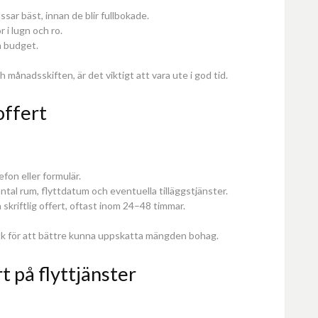
sar bäst, innan de blir fullbokade.
r i lugn och ro.
n budget.
ånadsskiften, är det viktigt att vara ute i god tid.
 offert
efon eller formulär.
ntal rum, flyttdatum och eventuella tilläggstjänster.
kriftlig offert, oftast inom 24–48 timmar.
ök för att bättre kunna uppskatta mängden bohag.
t på flyttjänster