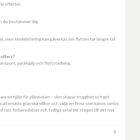
ia offerter.
nan du bestämmer dig.
at, men timdebitering kan påverkas om flytten tar längre tid
offert?
transport, packhjälp och flyttstädning.
 bara en hjälp för plånboken – den skapar trygghet och gör
 alternativ, granska villkor och välja en firma som känns seriös
 rätt förberedelser och tydliga avtal blir steget till det nya