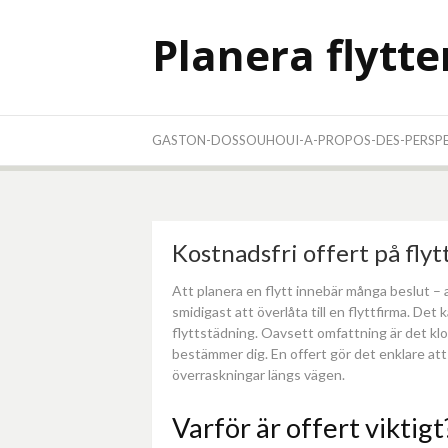
Skip
to
Planera flytt
content
GASTON-DOSSOUHOUI-A-PROPOS-DES-PERSPEC
Kostnadsfri offert på flytt
Att planera en flytt innebär många beslut – all
smidigast att överlåta till en flyttfirma. Det
flyttstädning. Oavsett omfattning är det kl
bestämmer dig. En offert gör det enklare att 
överraskningar längs vägen.
Varför är offert viktigt