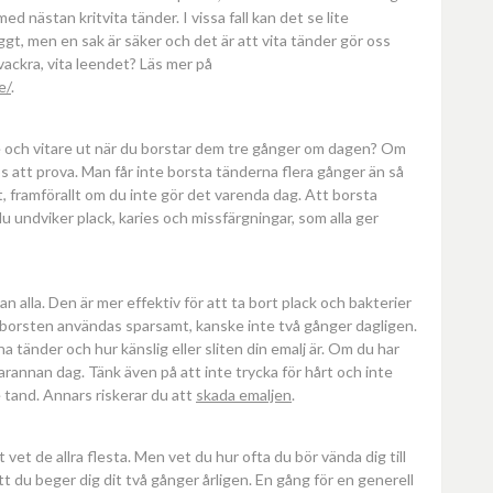
med nästan kritvita tänder. I vissa fall kan det se lite
yggt, men en sak är säker och det är att vita tänder gör oss
 vackra, vita leendet? Läs mer på
e/
.
e och vitare ut när du borstar dem tre gånger om dagen? Om
ips att prova. Man får inte borsta tänderna flera gånger än så
, framförallt om du inte gör det varenda dag. Att borsta
u undviker plack, karies och missfärgningar, som alla ger
n alla. Den är mer effektiv för att ta bort plack och bakterier
dborsten användas sparsamt, kanske inte två gånger dagligen.
a tänder och hur känslig eller sliten din emalj är. Om du har
rannan dag. Tänk även på att inte trycka för hårt och inte
e tand. Annars riskerar du att
skada emaljen
.
et de allra flesta. Men vet du hur ofta du bör vända dig till
 du beger dig dit två gånger årligen. En gång för en generell