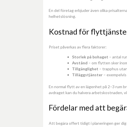
En del företag erbjuder även olika prisalternat
helhetslösning.
Kostnad för flyttjänste
Priset påverkas av flera faktorer:
Storlek på bohaget
– antal ru
Avstånd
– om flytten sker inom
Tillgänglighet
– trapphus utan 
Tilläggstjänster
– exempelvis 
En normal flytt av en lägenhet på 2–3 rum b
avdraget kan du halvera arbetskostnaden, vilke
Fördelar med att begära
Att begära offert tidigt i planeringen ger dig 