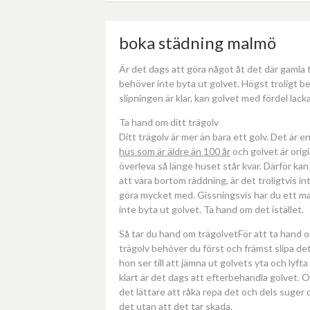
boka städning malmö
Är det dags att göra något åt det där gamla 
behöver inte byta ut golvet. Högst troligt b
slipningen är klar, kan golvet med fördel lack
Ta hand om ditt trägolv
Ditt trägolv är mer än bara ett golv. Det är e
hus som är äldre än 100 år
och golvet är origi
överleva så länge huset står kvar. Därför kan 
att vara bortom räddning, är det troligtvis int
göra mycket med. Gissningsvis har du ett mass
inte byta ut golvet. Ta hand om det istället.
Så tar du hand om trägolvet
För att ta hand o
trägolv behöver du först och främst slipa det.
hon ser till att jämna ut golvets yta och lyf
klart är det dags att efterbehandla golvet. 
det lättare att råka repa det och dels suger de
det utan att det tar skada.