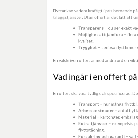
Flyttar kan variera kraftigt i pris beroende
tilläggstjänster. Utan offert är det lätt att
Transparens
– du ser exakt va
Möjlighet att jämföra
– flera 
kvalitet.
Trygghet
– seriösa flyttfirmor 
En välskriven offert är med andra ord en viktig
Vad ingår i en offert på
En offert ska vara tydlig och specificerad. D
Transport
– hur många flyttbi
Arbetskostnader
– antal flyt
Material
– kartonger, emballag
Extra tjänster
– exempelvis pa
flyttstädning.
Försäkring och garanti
– vad 