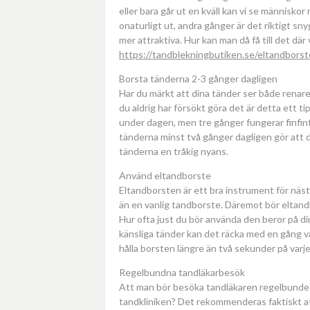
eller bara går ut en kväll kan vi se människor 
onaturligt ut, andra gånger är det riktigt sn
mer attraktiva. Hur kan man då få till det där
https://tandblekningbutiken.se/eltandborst
Borsta tänderna 2-3 gånger dagligen
Har du märkt att dina tänder ser både renar
du aldrig har försökt göra det är detta ett t
under dagen, men tre gånger fungerar finfint
tänderna minst två gånger dagligen gör att d
tänderna en tråkig nyans.
Använd eltandborste
Eltandborsten är ett bra instrument för nästa
än en vanlig tandborste. Däremot bör eltan
Hur ofta just du bör använda den beror på din
känsliga tänder kan det räcka med en gång va
hålla borsten längre än två sekunder på varj
Regelbundna tandläkarbesök
Att man bör besöka tandläkaren regelbundet v
tandkliniken? Det rekommenderas faktiskt att