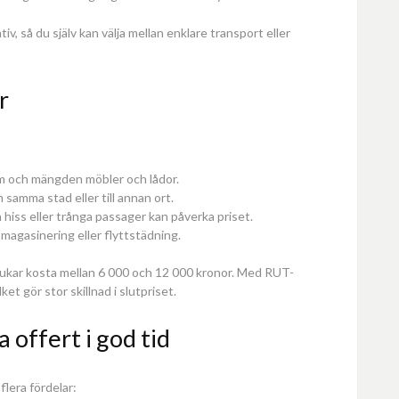
iv, så du själv kan välja mellan enklare transport eller
r
m och mängden möbler och lådor.
 samma stad eller till annan ort.
hiss eller trånga passager kan påverka priset.
magasinering eller flyttstädning.
rukar kosta mellan 6 000 och 12 000 kronor. Med RUT-
t gör stor skillnad i slutpriset.
 offert i god tid
flera fördelar: