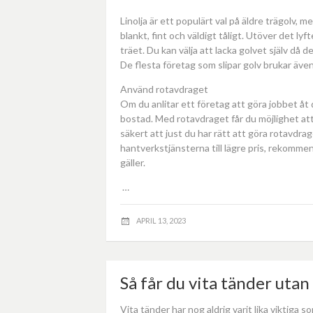
Linolja är ett populärt val på äldre trägolv, me
blankt, fint och väldigt tåligt. Utöver det ly
träet. Du kan välja att lacka golvet själv då 
De flesta företag som slipar golv brukar äve
Använd rotavdraget
Om du anlitar ett företag att göra jobbet åt di
bostad. Med rotavdraget får du möjlighet att f
säkert att just du har rätt att göra rotavdra
hantverkstjänsterna till lägre pris, rekomm
gäller.
…
APRIL 13, 2023
Så får du vita tänder uta
Vita tänder har nog aldrig varit lika viktiga 