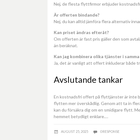
Nej, de flesta flyttfirmor erbjuder kostnadsfr
Är offerten bindande?
Nej, du kan alltid jämföra flera alternativ in
Kan priset ändras efteråt?
Om offerten är fast pris gäller den som avtal
än beräknat.
Kan jag kombinera olika tjänster i samma 
Ja, det är vanligt att offert inkluderar både 
Avslutande tankar
En kostnadsfri offert på flyttjänster är inte
flytten mer överskådlig. Genom att ta in flera
kan du försäkra dig om en smidigare flytt. Med
hemmet betydligt enklare.…
AUGUST 25, 2025
0 RESPONSE