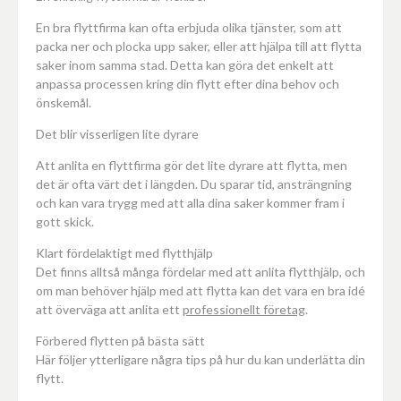
En bra flyttfirma kan ofta erbjuda olika tjänster, som att
packa ner och plocka upp saker, eller att hjälpa till att flytta
saker inom samma stad. Detta kan göra det enkelt att
anpassa processen kring din flytt efter dina behov och
önskemål.
Det blir visserligen lite dyrare
Att anlita en flyttfirma gör det lite dyrare att flytta, men
det är ofta värt det i längden. Du sparar tid, ansträngning
och kan vara trygg med att alla dina saker kommer fram i
gott skick.
Klart fördelaktigt med flytthjälp
Det finns alltså många fördelar med att anlita flytthjälp, och
om man behöver hjälp med att flytta kan det vara en bra idé
att överväga att anlita ett
professionellt företag
.
Förbered flytten på bästa sätt
Här följer ytterligare några tips på hur du kan underlätta din
flytt.