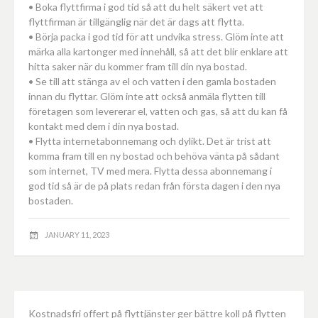
• Boka flyttfirma i god tid så att du helt säkert vet att
flyttfirman är tillgänglig när det är dags att flytta.
• Börja packa i god tid för att undvika stress. Glöm inte att
märka alla kartonger med innehåll, så att det blir enklare att
hitta saker när du kommer fram till din nya bostad.
• Se till att stänga av el och vatten i den gamla bostaden
innan du flyttar. Glöm inte att också anmäla flytten till
företagen som levererar el, vatten och gas, så att du kan få
kontakt med dem i din nya bostad.
• Flytta internetabonnemang och dylikt. Det är trist att
komma fram till en ny bostad och behöva vänta på sådant
som internet, TV med mera. Flytta dessa abonnemang i
god tid så är de på plats redan från första dagen i den nya
bostaden.
JANUARY 11, 2023
Kostnadsfri offert på flyttjänster ger bättre koll på flytten