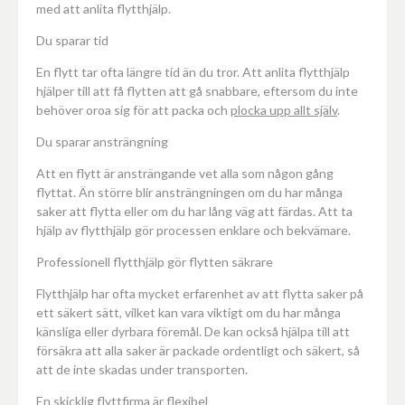
med att anlita flytthjälp.
Du sparar tid
En flytt tar ofta längre tid än du tror. Att anlita flytthjälp
hjälper till att få flytten att gå snabbare, eftersom du inte
behöver oroa sig för att packa och
plocka upp allt själv
.
Du sparar ansträngning
Att en flytt är ansträngande vet alla som någon gång
flyttat. Än större blir ansträngningen om du har många
saker att flytta eller om du har lång väg att färdas. Att ta
hjälp av flytthjälp gör processen enklare och bekvämare.
Professionell flytthjälp gör flytten säkrare
Flytthjälp har ofta mycket erfarenhet av att flytta saker på
ett säkert sätt, vilket kan vara viktigt om du har många
känsliga eller dyrbara föremål. De kan också hjälpa till att
försäkra att alla saker är packade ordentligt och säkert, så
att de inte skadas under transporten.
En skicklig flyttfirma är flexibel