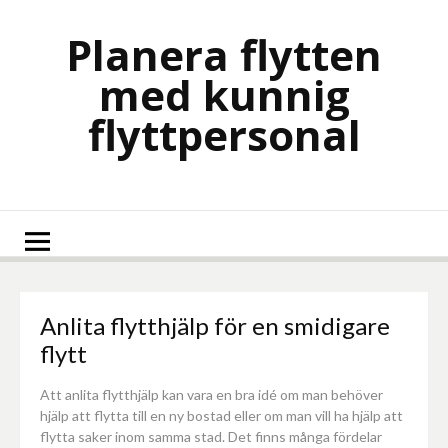
Skip
to
Planera flytten
content
med kunnig
flyttpersonal
Anlita flytthjälp för en smidigare
flytt
Att anlita flytthjälp kan vara en bra idé om man behöver
hjälp att flytta till en ny bostad eller om man vill ha hjälp att
flytta saker inom samma stad. Det finns många fördelar